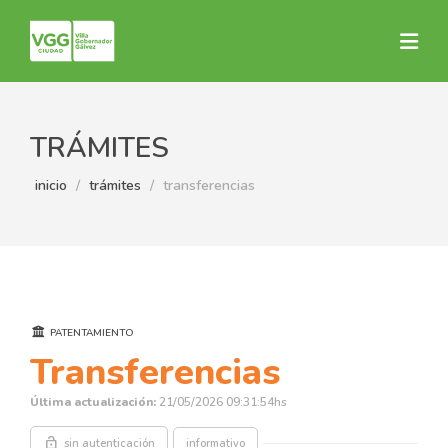
TRÁMITES
inicio
trámites
transferencias
PATENTAMIENTO
Transferencias
Última actualización:
21/05/2026 09:31:54hs
lock_open
sin autenticación
informativo