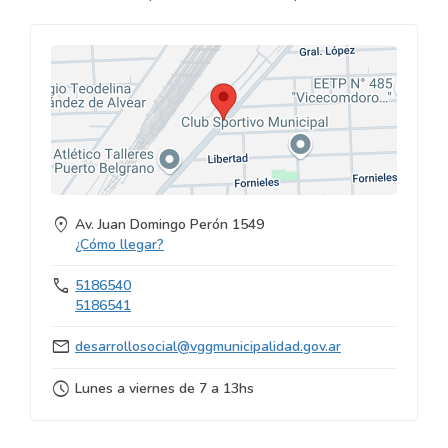
location_on
Av. Juan Domingo Perón 1549
¿Cómo llegar?
call
5186540
5186541
mail
desarrollosocial@vggmunicipalidad.gov.ar
schedule
Lunes a viernes de 7 a 13hs