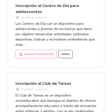
Inscripción al Centro de Día para
adolescentes
DESARROLLO SOCIAL
Los Centros de Día son un dispositivo para
adolescentes y jóvenes de los barrios que tiene
por objetivo desarrollar actividades culturales,
deportivas, lúdicas y recreativas entendiendo que
este...
lock_person
requiere autenticación
online
Inscripción al Club de Tareas
DESARROLLO SOCIAL
El Club de Tareas es un dispositivo
socioeducativo que persigue el objetivo de ofrecer
acompañamiento educativo a través del encuentro
entre infancias y adultos, con un eje colaborativo