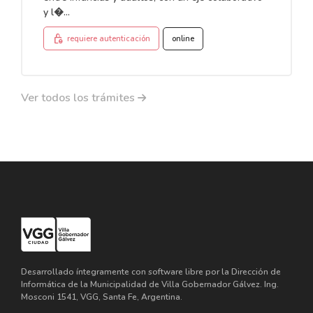
y l�...
lock_person
requiere autenticación
online
Ver todos los trámites
Desarrollado íntegramente con software libre por la Dirección de
Informática de la Municipalidad de Villa Gobernador Gálvez. Ing.
Mosconi 1541, VGG, Santa Fe, Argentina.