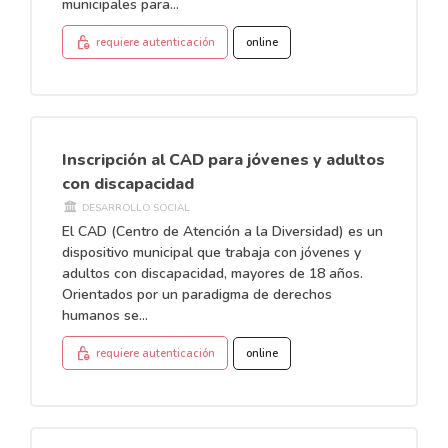
municipales para...
lock_person
requiere autenticación
online
Inscripción al CAD para jóvenes y adultos
con discapacidad
DESARROLLO SOCIAL
El CAD (Centro de Atención a la Diversidad) es un
dispositivo municipal que trabaja con jóvenes y
adultos con discapacidad, mayores de 18 años.
Orientados por un paradigma de derechos
humanos se...
lock_person
requiere autenticación
online