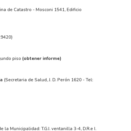
ina de Catastro - Mosconi 1541, Edificio
929420)
gundo piso
(obtener informe)
ía
(
Secretaria de Salud, J. D. Perón 1620 - Tel:
a Municipalidad: T.G.I. ventanilla 3-4, D.R.e I.