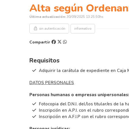
Alta según Ordena
Última actualización:
30/09/2025 13:25:50hs
lock_open
sin autenticación
informativo
Compartir
Requisitos
Adquirir la carátula de expediente en Caja 
DATOS PERSONALES
Personas humanas o empresas unipersonales
Fotocopia del D.N.I. del/los titular/es de la h
Inscripción en A.P.I. con el rubro correspondi
Inscripción en A.F.I.P con el rubro correspon
Personas jurídicas: