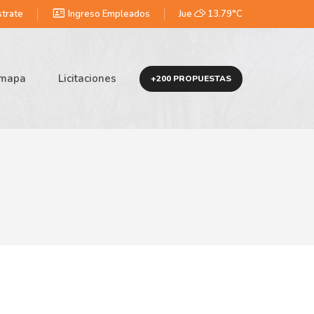
id_card
trate
Ingreso Empleados
Jue
13.79°C
omapa
Licitaciones
+200 PROPUESTAS