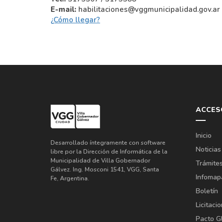
E-mail:
habilitaciones@vggmunicipalidad.gov.ar
¿Cómo llegar?
ACCES
Inicio
Desarrollado íntegramente con software
Noticias
libre por la Dirección de Informática de la
Municipalidad de Villa Gobernador
Trámite
Gálvez. Ing. Mosconi 1541, VGG, Santa
Infomap
Fe, Argentina.
Boletín
Licitaci
Pacto G