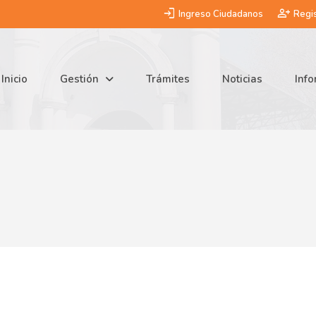
login
person_add
Ingreso Ciudadanos
Regis
Inicio
Gestión
Trámites
Noticias
Inf