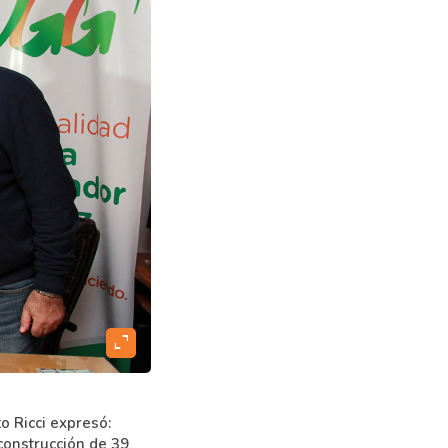
expand_content
o Ricci expresó:
 construcción de 39