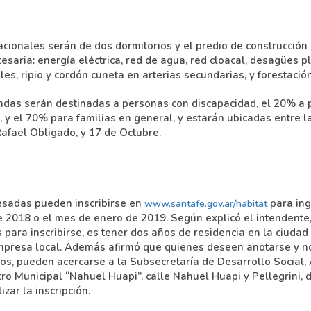
ionales serán de dos dormitorios y el predio de construcción
cesaria: energía eléctrica, red de agua, red cloacal, desagües 
ales, ripio y cordón cuneta en arterias secundarias, y forestación
das serán destinadas a personas con discapacidad, el 20% a 
, y el 70% para familias en general, y estarán ubicadas entre l
Rafael Obligado, y 17 de Octubre.
sadas pueden inscribirse en
para ing
www.santafe.gov.ar/habitat
de 2018 o el mes de enero de 2019. Según explicó el intendente
s para inscribirse, es tener dos años de residencia en la ciuda
mpresa local. Además afirmó que quienes deseen anotarse y n
os, pueden acercarse a la Subsecretaría de Desarrollo Social, 
tro Municipal “Nahuel Huapi”, calle Nahuel Huapi y Pellegrini,
zar la inscripción.