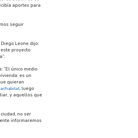
cibía aportes para
emos seguir
 Diego Leone dijo:
 este proyecto
a”.
: “El único medio
vivienda: es un
que quieran
, luego
ar/habitat
iar, y aquellos que
ciudad, no ser
amente informaremos