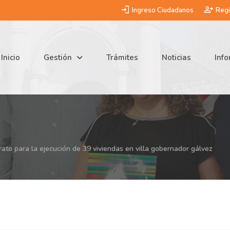
login
person_add
Ingreso Ciudadanos
Regi
Inicio
Gestión
Trámites
Noticias
Inf
trato para la ejecución de 39 viviendas en villa gobernador gálvez