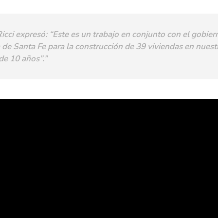
icci expresó: “Este es un trabajo en conjunto con el gobier
 de Santa Fe para la construcción de 39 viviendas en nuest
de 10 años”.”