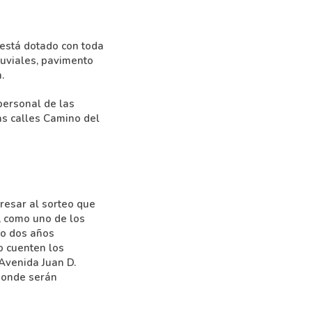
 está dotado con toda
pluviales, pavimento
.
personal de las
as calles Camino del
resar al sorteo que
, como uno de los
d o dos años
o cuenten los
Avenida Juan D.
 donde serán