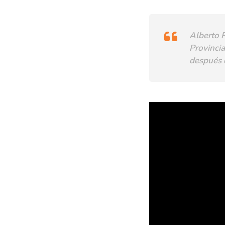
Alberto R
Provincia
después 