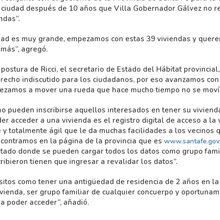
 ciudad después de 10 años que Villa Gobernador Gálvez no re
ndas”.
dad es muy grande, empezamos con estas 39 viviendas y quer
más”, agregó.
stura de Ricci, el secretario de Estado del Hábitat provincial,
erecho indiscutido para los ciudadanos, por eso avanzamos con
pezamos a mover una rueda que hace mucho tiempo no se moví
o pueden inscribirse aquellos interesados en tener su vivienda
der acceder a una vivienda es el registro digital de acceso a la 
 y totalmente ágil que le da muchas facilidades a los vecinos 
encontramos en la página de la provincia que es
www.santafe.gov.
ado donde se pueden cargar todos los datos como grupo famil
ribieron tienen que ingresar a revalidar los datos”.
tos como tener una antigüedad de residencia de 2 años en la 
vivienda, ser grupo familiar de cualquier concuerpo y oportun
ra poder acceder”, añadió.