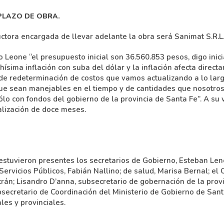
LAZO DE OBRA.
ora encargada de llevar adelante la obra será Sanimat S.R.L
eone “el presupuesto inicial son 36.560.853 pesos, digo inic
sima inflación con suba del dólar y la inflación afecta directa
e redeterminación de costos que vamos actualizando a lo larg
ue sean manejables en el tiempo y de cantidades que nosotros
lo con fondos del gobierno de la provincia de Santa Fe”. A su 
alización de doce meses.
stuvieron presentes los secretarios de Gobierno, Esteban Lenc
Servicios Públicos, Fabián Nallino; de salud, Marisa Bernal; el
trán; Lisandro D’anna, subsecretario de gobernación de la provi
ubsecretario de Coordinación del Ministerio de Gobierno de San
les y provinciales.