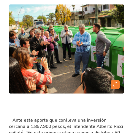
expand_content
Ante este aporte que conlleva una inversión
cercana a 1.857.900 pesos, el intendente Alberto Ricci
señaló: “En esta primera etapa vamos a distribuir 50