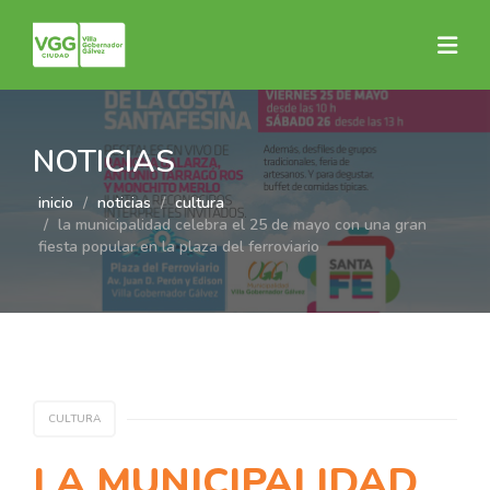
NOTICIAS
inicio
noticias
cultura
la municipalidad celebra el 25 de mayo con una gran
fiesta popular en la plaza del ferroviario
CULTURA
LA MUNICIPALIDAD