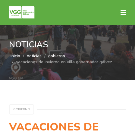
NOTICIAS
inicio
noticias
gobierno
vacaciones de invierno en villa gobernador gálvez
GOBIERNO
VACACIONES DE