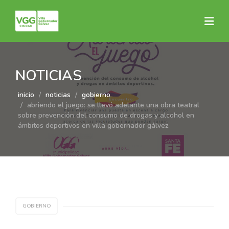
NOTICIAS
inicio
noticias
gobierno
abriendo el juego: se llevó adelante una obra teatral
sobre prevención del consumo de drogas y alcohol en
ámbitos deportivos en villa gobernador gálvez
GOBIERNO