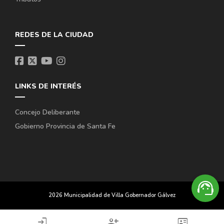
REDES DE LA CIUDAD
LINKS DE INTERÉS
Concejo Deliberante
Gobierno Provincia de Santa Fe
support_agent
2026 Municipalidad de Villa Gobernador Gálvez
login
person_add
id_card