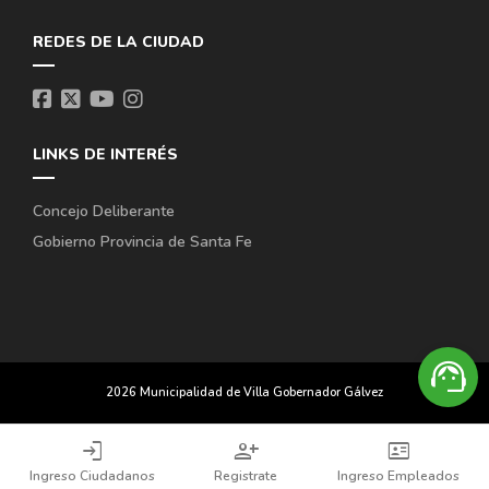
REDES DE LA CIUDAD
LINKS DE INTERÉS
Concejo Deliberante
Gobierno Provincia de Santa Fe
support_agent
2026 Municipalidad de Villa Gobernador Gálvez
login
person_add
id_card
Ingreso Ciudadanos
Registrate
Ingreso Empleados