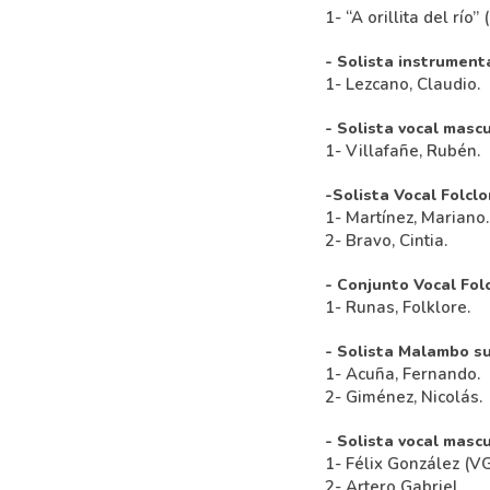
1- “A orillita del río
- Solista instrumenta
1- Lezcano, Claudio.
- Solista vocal masc
1- Villafañe, Rubén.
-Solista Vocal Folclo
1- Martínez, Mariano.
2- Bravo, Cintia.
- Conjunto Vocal Fol
1- Runas, Folklore.
- Solista Malambo s
1- Acuña, Fernando.
2- Giménez, Nicolás.
- Solista vocal mascu
1- Félix González (V
2- Artero Gabriel.