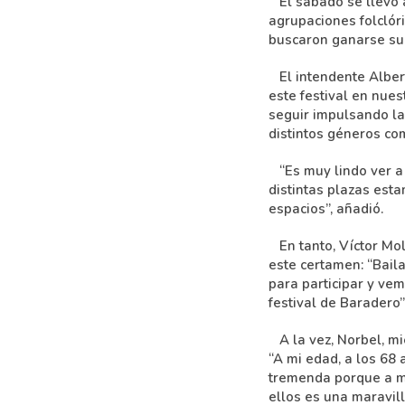
El sábado se llevó a 
agrupaciones folclór
buscaron ganarse su 
El intendente Alberto
este festival en nues
seguir impulsando la
distintos géneros com
“Es muy lindo ver a l
distintas plazas est
espacios”, añadió.
En tanto, Víctor Moli
este certamen: “Baila
para participar y ve
festival de Baradero”
A la vez, Norbel, mie
“A mi edad, a los 68
tremenda porque a mi
ellos es una maravil