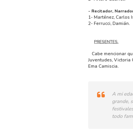
- Recitador, Narrador
1- Marténez, Carlos 
2- Ferrucci, Damián.
PRESENTES.
Cabe mencionar que e
Juventudes, Victoria 
Ema Camiscia.
A mi edad
grande, s
festivale
todo fam