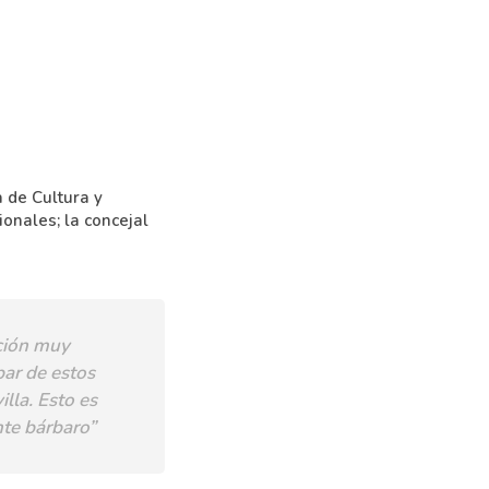
 de Cultura y
ionales; la concejal
oción muy
par de estos
lla. Esto es
nte bárbaro”