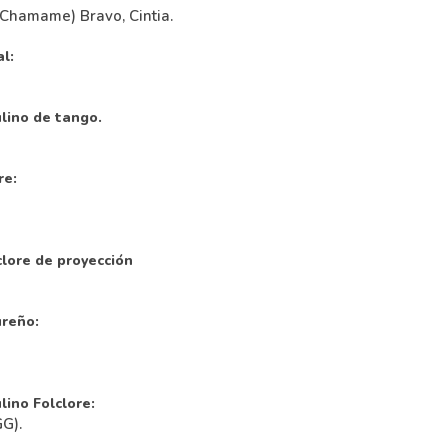
” (Chamame) Bravo, Cintia.
l:
ulino de tango.
re:
clore de proyección
ureño:
lino Folclore:
GG).