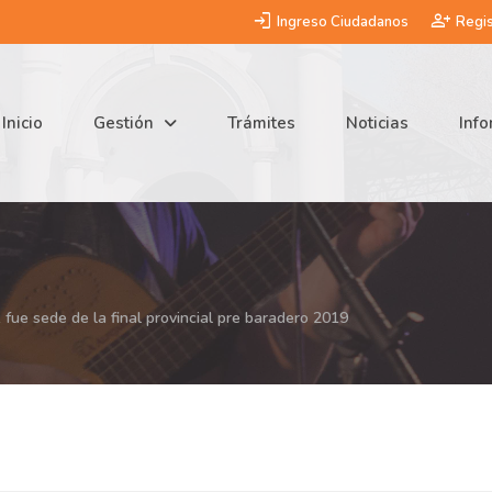
login
person_add
Ingreso Ciudadanos
Regis
Inicio
Gestión
Trámites
Noticias
Inf
 fue sede de la final provincial pre baradero 2019