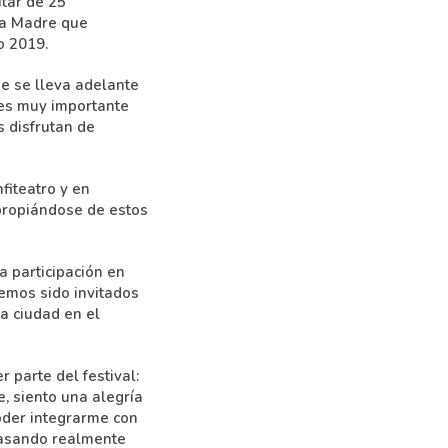
utar de 25
 la Madre que
o 2019.
ue se lleva adelante
; es muy importante
s disfrutan de
fiteatro y en
apropiándose de estos
a participación en
Hemos sido invitados
a ciudad en el
 parte del festival:
, siento una alegría
oder integrarme con
 pasando realmente