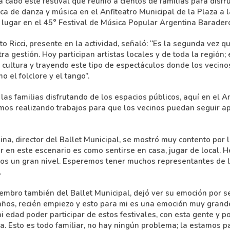
cabo este festival que reunió a cientos de familias para disfr
ica de danza y música en el Anfiteatro Municipal de la Plaza a
lugar en el 45° Festival de Música Popular Argentina Barader
 Ricci, presente en la actividad, señaló: “Es la segunda vez q
tra gestión. Hoy participan artistas locales y de toda la región
 cultura y trayendo este tipo de espectáculos donde los vecino
o el folclore y el tango”.
as familias disfrutando de los espacios públicos, aquí en el An
amos realizando trabajos para que los vecinos puedan seguir 
na, director del Ballet Municipal, se mostró muy contento por l
r en este escenario es como sentirse en casa, jugar de local. 
mos un gran nivel. Esperemos tener muchos representantes de l
.
mbro también del Ballet Municipal, dejó ver su emoción por ser
 años, recién empiezo y esto para mi es una emoción muy grande
 edad poder participar de estos festivales, con esta gente y p
la. Esto es todo familiar, no hay ningún problema; la estamos