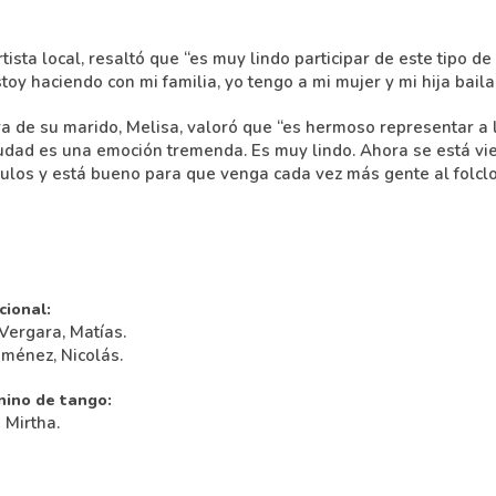
tista local, resaltó que “es muy lindo participar de este tipo de
toy haciendo con mi familia, yo tengo a mi mujer y mi hija baila
 de su marido, Melisa, valoró que “es hermoso representar a l
iudad es una emoción tremenda. Es muy lindo. Ahora se está v
culos y está bueno para que venga cada vez más gente al folcl
cional:
Vergara, Matías.
iménez, Nicolás.
nino de tango:
 Mirtha.