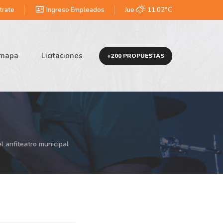
id_card
trate
Ingreso Empleados
Jue
11.02°C
omapa
Licitaciones
+200 PROPUESTAS
l anfiteatro municipal