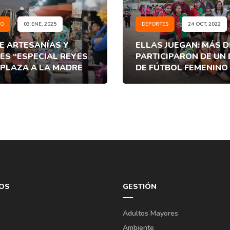
EO
03 ENE, 2025
DEPORTES
24 OCT, 2022
E ARTESANÍAS Y
ELLAS JUEGAN: MÁS D
S “ESPECIAL REYES
PARTICIPARON DE UN
 PLAZA A LA MADRE
DE FÚTBOL FEMENINO 
OS
GESTIÓN
Adultos Mayores
Ambiente