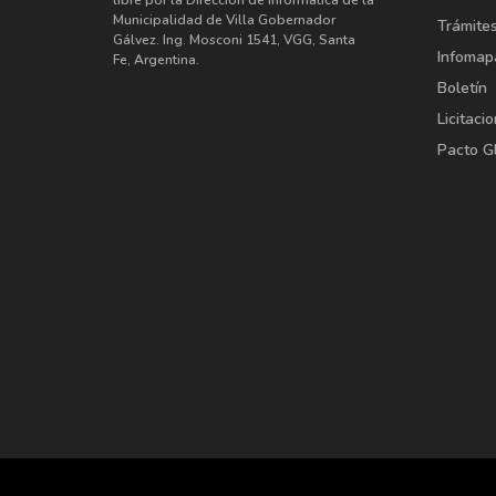
libre por la Dirección de Informática de la
Municipalidad de Villa Gobernador
Trámite
Gálvez. Ing. Mosconi 1541, VGG, Santa
Infomap
Fe, Argentina.
Boletín
Licitaci
Pacto G