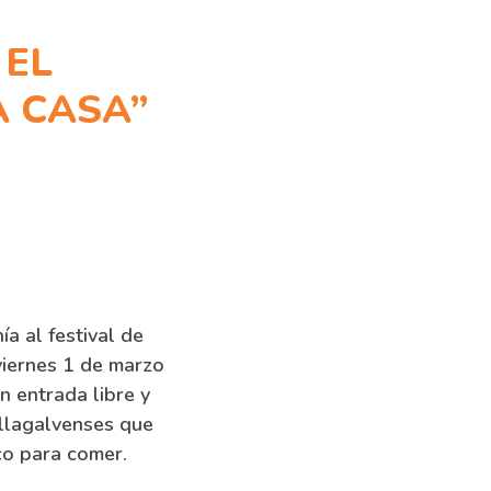
 EL
A CASA”
a al festival de
viernes 1 de marzo
n entrada libre y
illagalvenses que
co para comer.