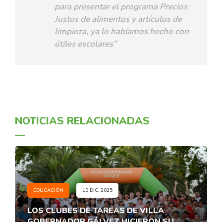
para presentar el programa Precios
Justos de alimentos y artículos de
limpieza, ya lo habíamos hecho con
útiles escolares”
NOTICIAS RELACIONADAS
EDUCACIÓN
10 DIC, 2025
LOS CLUBES DE TAREAS DE VILLA
GOBERNADOR GÁLVEZ HICIERON SU