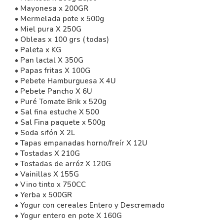
• Mayonesa x 200GR
• Mermelada pote x 500g
• Miel pura X 250G
• Obleas x 100 grs ( todas)
• Paleta x KG
• Pan lactal X 350G
• Papas fritas X 100G
• Pebete Hamburguesa X 4U
• Pebete Pancho X 6U
• Puré Tomate Brik x 520g
• Sal fina estuche X 500
• Sal Fina paquete x 500g
• Soda sifón X 2L
• Tapas empanadas horno/freír X 12U
• Tostadas X 210G
• Tostadas de arróz X 120G
• Vainillas X 155G
• Vino tinto x 750CC
• Yerba x 500GR
• Yogur con cereales Entero y Descremado
• Yogur entero en pote X 160G