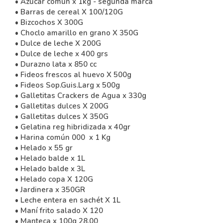
• Azúcar común x 1kg - segunda marca
• Barras de cereal X 100/120G
• Bizcochos X 300G
• Choclo amarillo en grano X 350G
• Dulce de leche X 200G
• Dulce de leche x 400 grs
• Durazno lata x 850 cc
• Fideos frescos al huevo X 500g
• Fideos Sop.Guis.Larg x 500g
• Galletitas Crackers de Agua x 330g
• Galletitas dulces X 200G
• Galletitas dulces X 350G
• Gelatina reg hibridizada x 40gr
• Harina común 000 x 1 Kg
• Helado x 55 gr
• Helado balde x 1L
• Helado balde x 3L
• Helado copa X 120G
• Jardinera x 350GR
• Leche entera en sachét X 1L
• Maní frito salado X 120
• Manteca x 100g 28,00