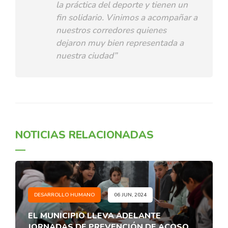
la práctica del deporte y tienen un
fin solidario. Vinimos a acompañar a
nuestros corredores quienes
dejaron muy bien representada a
nuestra ciudad”
NOTICIAS RELACIONADAS
DESARROLLO HUMANO
06 JUN, 2024
EL MUNICIPIO LLEVA ADELANTE
JORNADAS DE PREVENCIÓN DE ACOSO