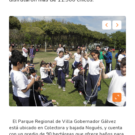
content
expand_content
El Parque Regional de Villa Gobernador Gálvez
está ubicado en Colectora y bajada Nogués, y cuenta
con un predio de 90 hectáreas que ofrece baños para