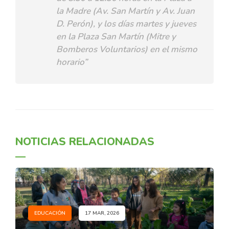
la Madre (Av. San Martín y Av. Juan
D. Perón), y los días martes y jueves
en la Plaza San Martín (Mitre y
Bomberos Voluntarios) en el mismo
horario”
NOTICIAS RELACIONADAS
EDUCACIÓN
17 MAR, 2026