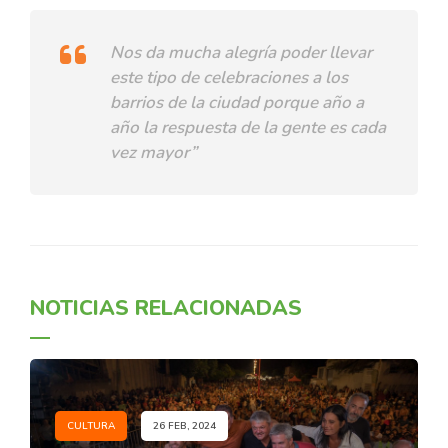
Nos da mucha alegría poder llevar
este tipo de celebraciones a los
barrios de la ciudad porque año a
año la respuesta de la gente es cada
vez mayor”
NOTICIAS RELACIONADAS
CULTURA
26 FEB, 2024