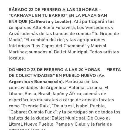
SÁBADO 22 DE FEBRERO A LAS 20 HORAS –
“CARNAVAL EN TU BARRIO” EN LA PLAZA SAN
Allí participarán las
ENRIQUE (Cafferata y Levalle).
comparsas Alto Ritmo Fonaverá, Los Vencedores y
Arizú; además de las bandas de cumbia “Tu Grupo de
Moda”, “El cumbión del río”; y las agrupaciones
folclóricas “Los Capos del Chamamé” y Marisol
Martínez; sumados al Ballet Municipal. Todos artistas
locales.
DOMINGO 23 DE FEBRERO A LAS 20 HORAS – “FIESTA
DE COLECTIVIDADES” EN PUEBLO NUEVO (Av.
Participarán las
Argentina y Buenamesón).
colectividades de Argentina, Polonia, Ucrania, El
Líbano, Rusia, Brasil, Japón y África; además de
espectáculos musicales a cargo de artistas locales
como “Esencia Raíz”, “De a tres”, Isabel Puebla,
“Cabaret Cumbia Funk”; y la participación de todos los
ballets de la ciudad: Ballet Municipal, De Cuyo al
Litoral, Nuevo Pueblo, Pampa y Cielo; y la feria de