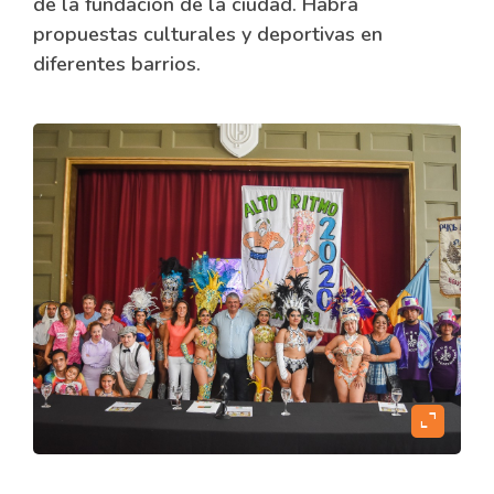
de la fundación de la ciudad. Habrá
propuestas culturales y deportivas en
diferentes barrios.
expand_content