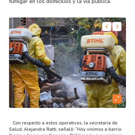
fumigar en los domicilios y la vía pública.
content
expand_content
Con respecto a estos operativos, la secretaria de
Salud, Alejandra Ratti, señaló: “Hoy vinimos a barrio