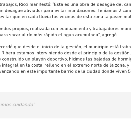
rabajos, Ricci manifestó: “Esta es una obra de desagüe del can
 un desagüe aliviador para evitar inundaciones. Teníamos 2 con
vitar que en cada lluvia los vecinos de esta zona la pasen mal
ndos propios, realizada con equipamiento y trabajadores muni
ara sacar al río más rápido el agua acumulada”, agregó.
ordó que desde el inicio de la gestión, el municipio está tra
a Ribera estamos interviniendo desde el principio de la gestión
construido un playón deportivo, hicimos las bajadas de horm
 integral en la costa, relleno en el extremo norte de la zona, y
anzando en este importante barrio de la ciudad donde viven 5
imos cuidando”