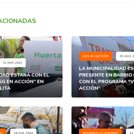
LACIONADAS
EJES DE GESTIÓN
01 AGO, 
31 MAY, 2023
LA MUNICIPALIDAD E
IDAD ESTARÁ CON EL
PRESENTE EN BARRIO
G EN ACCIÓN” EN
CON EL PROGRAMA “V
LITA
ACCIÓN”
EO
18 JUN, 2020
DESARROLLO HUMANO
11