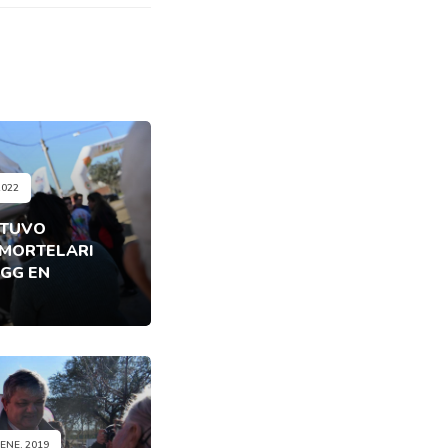
2022
STUVO
 MORTELARI
GG EN
 ENE, 2019