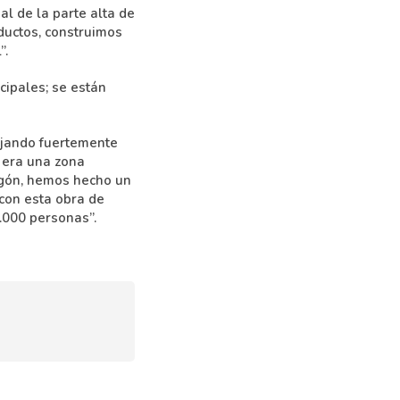
al de la parte alta de
ductos, construimos
”.
cipales; se están
bajando fuertemente
, era una zona
igón, hemos hecho un
 con esta obra de
.000 personas”.