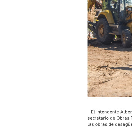
expand_content
El intendente Albert
secretario de Obras P
las obras de desagüe