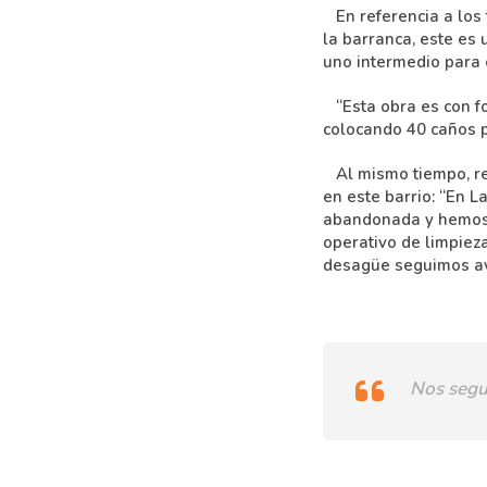
En referencia a los t
la barranca, este es
uno intermedio para e
“Esta obra es con fo
colocando 40 caños p
Al mismo tiempo, rec
en este barrio: “En L
abandonada y hemos 
operativo de limpieza
desagüe seguimos av
Nos segu