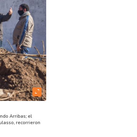
expand_content
ndo Arribas; el
ulasso, recorrieron