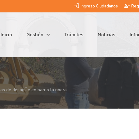
login
person_add
Ingreso Ciudadanos
Regi
Inicio
Gestión
Trámites
Noticias
Inf
as de desagÜe en barrio la ribera