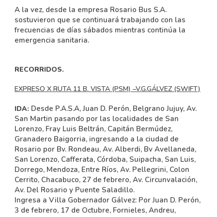
A la vez, desde la empresa Rosario Bus S.A.
sostuvieron que se continuará trabajando con las
frecuencias de días sábados mientras continúa la
emergencia sanitaria.
RECORRIDOS.
EXPRESO X RUTA 11 B. VISTA (PSM) –V.G.GÁLVEZ (SWIFT)
Desde P.A.S.A, Juan D. Perón, Belgrano Jujuy, Av.
IDA:
San Martin pasando por las localidades de San
Lorenzo, Fray Luis Beltrán, Capitán Bermúdez,
Granadero Baigorria, ingresando a la ciudad de
Rosario por Bv. Rondeau, Av. Alberdi, Bv Avellaneda,
San Lorenzo, Cafferata, Córdoba, Suipacha, San Luis,
Dorrego, Mendoza, Entre Ríos, Av. Pellegrini, Colon
Cerrito, Chacabuco, 27 de febrero, Av. Circunvalación,
Av. Del Rosario y Puente Saladillo.
Ingresa a Villa Gobernador Gálvez: Por Juan D. Perón,
3 de febrero, 17 de Octubre, Fornieles, Andreu,