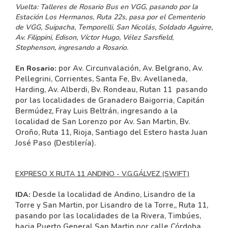
Vuelta:
Talleres de Rosario Bus en VGG, pasando por la
Estación Los Hermanos, Ruta 22s, pasa por el Cementerio
de VGG, Suipacha, Temporelli, San Nicolás, Soldado Aguirre,
Av. Filippini, Edison, Víctor Hugo, Vélez Sarsfield,
Stephenson, ingresando a Rosario.
por Av. Circunvalación, Av. Belgrano, Av.
En Rosario:
Pellegrini, Corrientes, Santa Fe, Bv. Avellaneda,
Harding, Av. Alberdi, Bv. Rondeau, Rutan 11 pasando
por las localidades de Granadero Baigorria, Capitán
Bermúdez, Fray Luis Beltrán, ingresando a la
localidad de San Lorenzo por Av. San Martin, Bv.
Oroño, Ruta 11, Rioja, Santiago del Estero hasta Juan
José Paso (Destilería).
EXPRESO X RUTA 11 ANDINO - V.G.GÁLVEZ (SWIFT)
Desde la localidad de Andino, Lisandro de la
IDA:
Torre y San Martin, por Lisandro de la Torre,, Ruta 11,
pasando por las localidades de la Rivera, Timbúes,
hacia Puerto General San Martin por calle Córdoba,