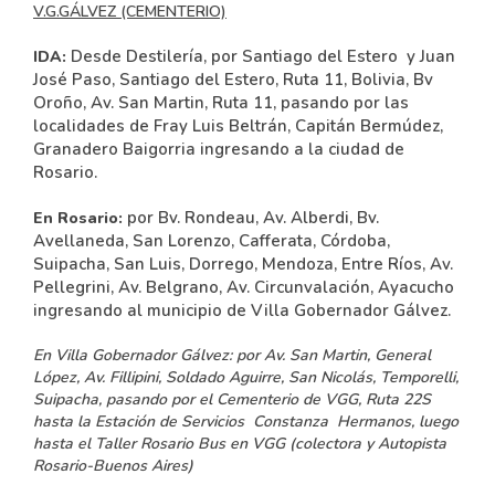
V.G.GÁLVEZ (CEMENTERIO)
Desde Destilería, por Santiago del Estero y Juan
IDA:
José Paso, Santiago del Estero, Ruta 11, Bolivia, Bv
Oroño, Av. San Martin, Ruta 11, pasando por las
localidades de Fray Luis Beltrán, Capitán Bermúdez,
Granadero Baigorria ingresando a la ciudad de
Rosario.
por Bv. Rondeau, Av. Alberdi, Bv.
En Rosario:
Avellaneda, San Lorenzo, Cafferata, Córdoba,
Suipacha, San Luis, Dorrego, Mendoza, Entre Ríos, Av.
Pellegrini, Av. Belgrano, Av. Circunvalación, Ayacucho
ingresando al municipio de Villa Gobernador Gálvez.
En Villa Gobernador Gálvez:
por Av. San Martin, General
López, Av. Fillipini, Soldado Aguirre, San Nicolás, Temporelli,
Suipacha, pasando por el Cementerio de VGG, Ruta 22S
hasta la Estación de Servicios Constanza Hermanos, luego
hasta el Taller Rosario Bus en VGG (colectora y Autopista
Rosario-Buenos Aires)