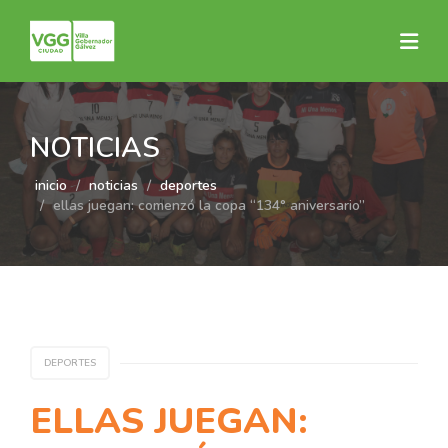
NOTICIAS
inicio
noticias
deportes
ellas juegan: comenzó la copa “134° aniversario”
DEPORTES
ELLAS JUEGAN: