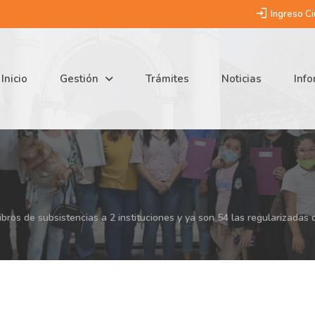
login
Ingreso C
Inicio
Gestión
Trámites
Noticias
Inf
 libros de subsistencias a 2 instituciones y ya son 54 las regularizada