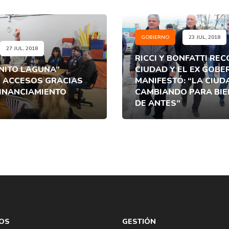
GOBIERNO
23 JUL, 2018
27 JUL, 2018
RICCI Y BONFATTI RE
ANITO LAGUNA”
CIUDAD Y EL EX GOB
 ACCESOS GRACIAS
MANIFESTÓ: “LA CIUD
FINANCIAMIENTO
CAMBIANDO PARA BIEN
DE ANTES”
OS
GESTIÓN