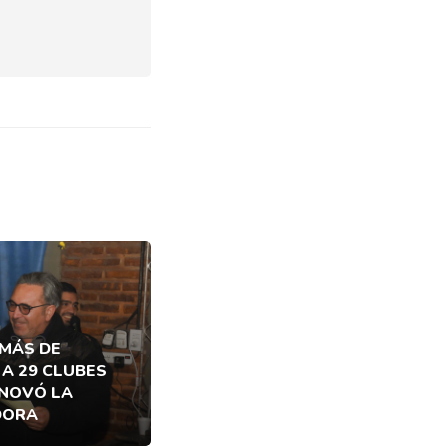
 MÁS DE
 A 29 CLUBES
ENOVÓ LA
DORA