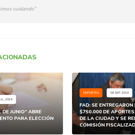
imos cuidando”
LACIONADAS
DEPORTES
06 SEP, 2019
UL, 2024
FAD: SE ENTREGARON
1 DE JUNIO” ABRE
$750.000 DE APORTES
NTO PARA ELECCIÓN
DE LA CIUDAD Y SE R
COMISIÓN FISCALIZA