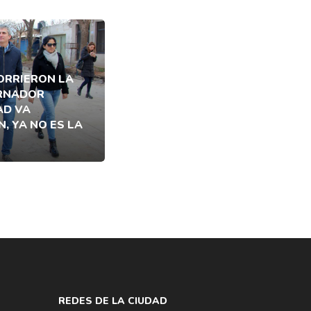
CORRIERON LA
ERNADOR
AD VA
, YA NO ES LA
REDES DE LA CIUDAD