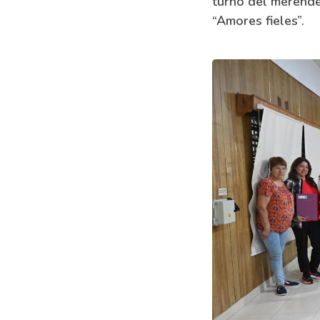
turno del merende
“Amores fieles”.