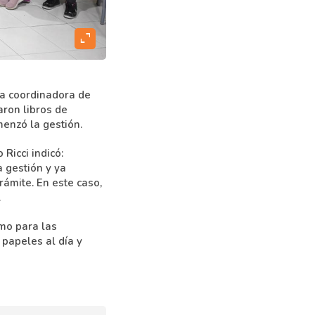
expand_content
la coordinadora de
aron libros de
menzó la gestión.
 Ricci indicó:
a gestión y ya
rámite. En este caso,
.
omo para las
 papeles al día y