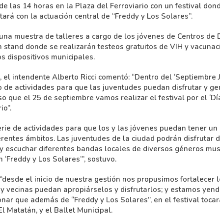
e las 14 horas en la Plaza del Ferroviario con un festival dond
ntará con la actuación central de “Freddy y Los Solares”.
 una muestra de talleres a cargo de los jóvenes de Centros de D
 stand donde se realizarán testeos gratuitos de VIH y vacunaci
os dispositivos municipales.
, el intendente Alberto Ricci comentó: “Dentro del ‘Septiembre
 de actividades para que las juventudes puedan disfrutar y ge
so que el 25 de septiembre vamos realizar el festival por el ‘D
io”.
erie de actividades para que los y las jóvenes puedan tener un
ferentes ámbitos. Las juventudes de la ciudad podrán disfrutar d
 escuchar diferentes bandas locales de diversos géneros musi
n ‘Freddy y Los Solares’”, sostuvo.
“desde el inicio de nuestra gestión nos propusimos fortalecer 
 y vecinas puedan apropiárselos y disfrutarlos; y estamos yend
nar que además de “Freddy y Los Solares”, en el festival tocar
El Matatán, y el Ballet Municipal.