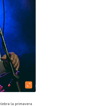
expand_content
elebra la primavera