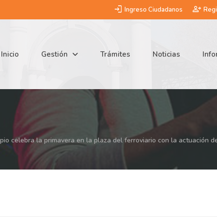
login
person_add
Ingreso Ciudadanos
Regi
Inicio
Gestión
Trámites
Noticias
Inf
pio celebra la primavera en la plaza del ferroviario con la actuación d