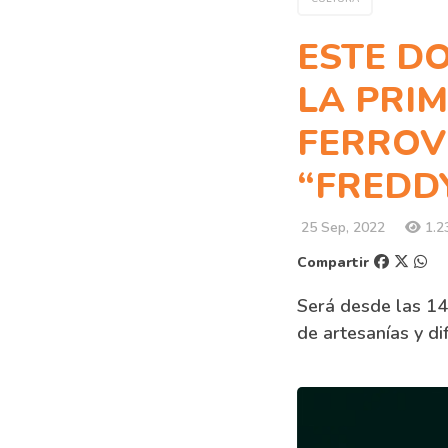
ESTE DO
LA PRI
FERROV
“FREDD
25 Sep, 2022
1.23
Compartir
Será desde las 14 
de artesanías y di