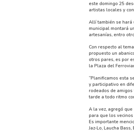
este domingo 25 desd
artistas locales y co
Allí también se hará
municipal montará un
artesanías, entro otr
Con respecto al tema
propuesto un abanico
otros pares, es por e
la Plaza del Ferroviar
“Planificamos esta s
y participativo en di
rodeados de amigos y
tarde a todo ritmo co
A la vez, agregó que 
para que los vecinos
Es importante mencio
Jaz-Lo, Laucha Bass, 