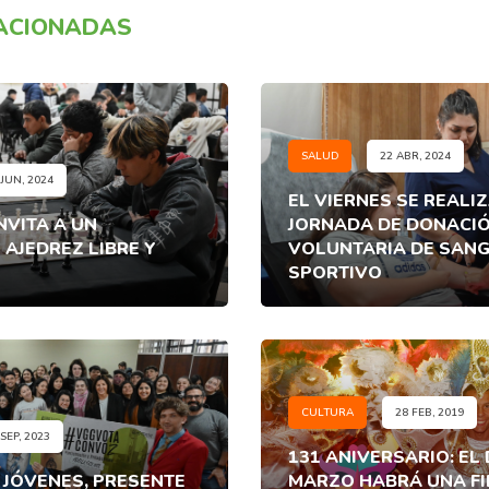
LACIONADAS
SALUD
22 ABR, 2024
 JUN, 2024
EL VIERNES SE REALI
NVITA A UN
JORNADA DE DONACI
AJEDREZ LIBRE Y
VOLUNTARIA DE SANG
SPORTIVO
CULTURA
28 FEB, 2019
 SEP, 2023
131 ANIVERSARIO: EL
 JÓVENES, PRESENTE
MARZO HABRÁ UNA FI