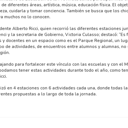
e diferentes áreas, artística, música, educación física. El objet
aleza, cuidarla y tomar conciencia. También se busca que los ch
ya muchos no lo conocen.
ndente Alberto Ricci, quien recorrió las diferentes estaciones ju
nci y la secretaria de Gobierno, Victoria Culasso; destacó: “Es
s y docentes en un espacio como es el Parque Regional, un lu
tipo de actividades, de encuentros entre alumnos y alumnas, no 
gión.
jando para fortalecer este vínculo con las escuelas y con el M
podamos tener estas actividades durante todo el año, como te
cci.
nizó en 4 estaciones con 6 actividades cada una, donde todas l
erentes propuestas a lo largo de toda la jornada.