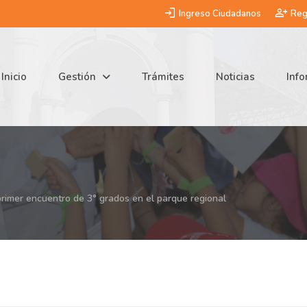
login
person_add
Ingreso Ciudadanos
Reg
Inicio
Gestión
Trámites
Noticias
Inf
primer encuentro de 3° grados en el parque regional