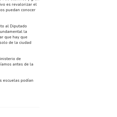
ivo es revalorizar el
icos puedan conocer
nto al Diputado
 fundamental la
gar que hay que
solo de la ciudad
inisterio de
níamos antes de la
as escuelas podían