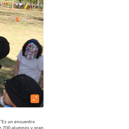
expand_content
 “Es un encuentro
de 700 alumnos y gran