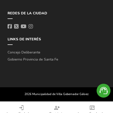
REDES DE LA CIUDAD
LINKS DE INTERÉS
Concejo Deliberante
Gobierno Provincia de Santa Fe
support_agent
2026 Municipalidad de Villa Gobernador Gálvez
login
person_add
id_card