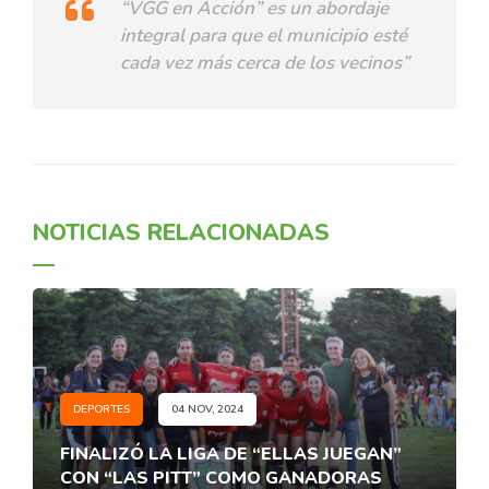
“VGG en Acción” es un abordaje
integral para que el municipio esté
cada vez más cerca de los vecinos”
NOTICIAS RELACIONADAS
DEPORTES
04 NOV, 2024
FINALIZÓ LA LIGA DE “ELLAS JUEGAN”
CON “LAS PITT” COMO GANADORAS