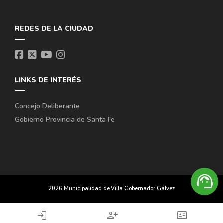
REDES DE LA CIUDAD
LINKS DE INTERÉS
Concejo Deliberante
Gobierno Provincia de Santa Fe
support_agent
2026 Municipalidad de Villa Gobernador Gálvez
login
person_add
id_card