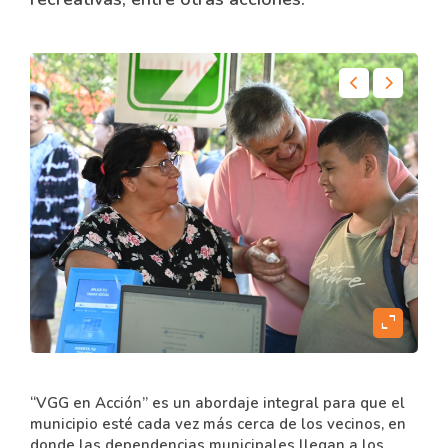
content
expand_content
“VGG en Acción” es un abordaje integral para que el
municipio esté cada vez más cerca de los vecinos, en
donde las dependencias municipales llegan a los