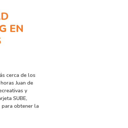
AD
G EN
S
ás cerca de los
8 horas Juan de
ecreativas y
arjeta SUBE,
o para obtener la