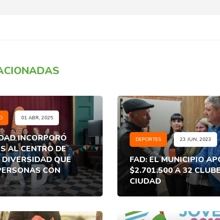
LACIONADAS
O
01 ABR, 2025
IDAD INCORPORÓ
DEPORTES
23 JUN, 2023
S AL CENTRO DE
 DIVERSIDAD QUE
FAD: EL MUNICIPIO A
PERSONAS CON
$2.701.500 A 32 CLUB
CIUDAD