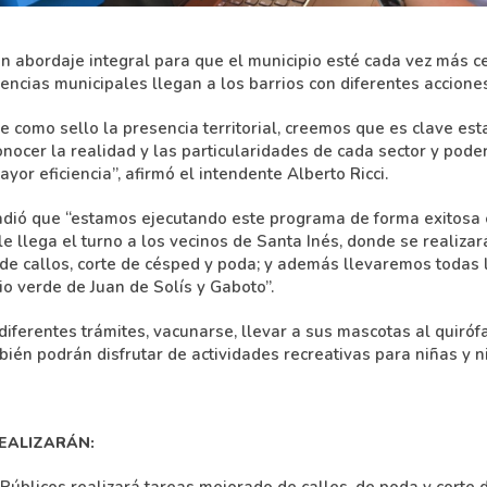
n abordaje integral para que el municipio esté cada vez más ce
ncias municipales llegan a los barrios con diferentes acciones
e como sello la presencia territorial, creemos que es clave est
nocer la realidad y las particularidades de cada sector y poder
yor eficiencia”, afirmó el intendente Alberto Ricci.
dió que “estamos ejecutando este programa de forma exitosa e
le llega el turno a los vecinos de Santa Inés, donde se realiza
de callos, corte de césped y poda; y además llevaremos todas l
io verde de Juan de Solís y Gaboto”.
iferentes trámites, vacunarse, llevar a sus mascotas al quiróf
ién podrán disfrutar de actividades recreativas para niñas y ni
EALIZARÁN:
 Públicos realizará tareas mejorado de calles, de poda y corte 