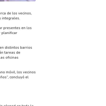
rca de los vecinos,
 integrales.
ar presentes en los
 planificar
n distintos barrios
rán tareas de
as oficinas
ano móvil, los vecinos
ños”, concluyó el
de césped en toda la