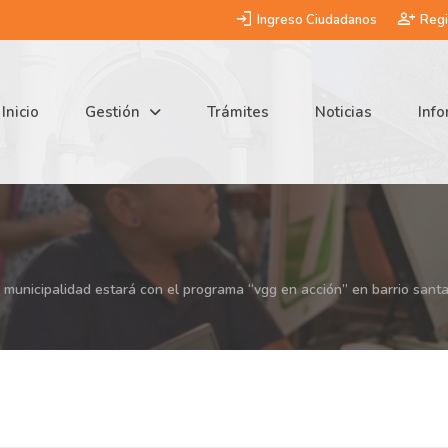
login
person_add
Ingreso Ciudadanos
Regi
Inicio
Gestión
Trámites
Noticias
Inf
a municipalidad estará con el programa “vgg en acción” en barrio santa