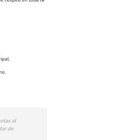
ipal.
no.
otas al
tar de