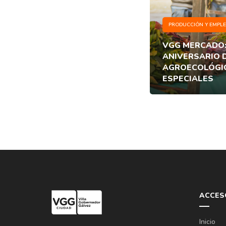
PRODUCCIÓN Y EMPL
VGG MERCADO:
ANIVERSARIO 
AGROECOLÓGI
ESPECIALES
ACCES
Inicio