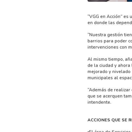
“VGG en Acción” es u
en donde las depende
“Nuestra gestión tien
barrios para poder co
intervenciones con ma
Al mismo tiempo, aña
de la ciudad y ahora 
mejorado y nivelado 
municipales al espac
“Además de realizar d
que se acerquen tamb
intendente.
ACCIONES QUE SE R
▪El área de Servicios