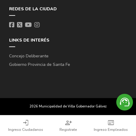
REDES DE LA CIUDAD
LINKS DE INTERÉS
Concejo Deliberante
Gobierno Provincia de Santa Fe
support_agent
2026 Municipalidad de Villa Gobernador Gálvez
login
person_add
id_card
Ingreso Ciudadanos
Registrate
Ingreso Empleados