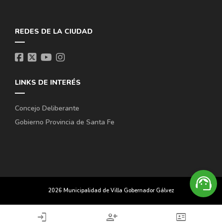
REDES DE LA CIUDAD
LINKS DE INTERÉS
Concejo Deliberante
Gobierno Provincia de Santa Fe
support_agent
2026 Municipalidad de Villa Gobernador Gálvez
login
person_add
id_card