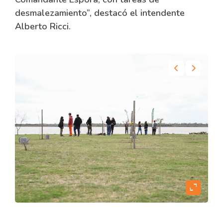
desmalezamiento”, destacó el intendente
Alberto Ricci.
content
expand_content