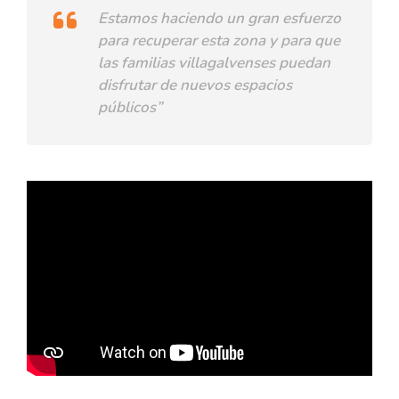
Estamos haciendo un gran esfuerzo
para recuperar esta zona y para que
las familias villagalvenses puedan
disfrutar de nuevos espacios
públicos”