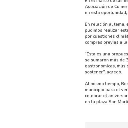
En el marco de las f
Asociación de Comerc
en esta oportunidad,
En relación al tema,
pudimos realizar est
por cuestiones climá
compras previas a la
“Esta es una propues
se sumaron más de 30
gastronómicas, músic
sostener”, agregó.
Al mismo tiempo, Bon
municipio para el ve
celebrar el aniversar
en la plaza San Martí