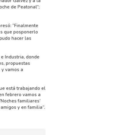
nador Gálvez y a la
oche de Peatonal”;
presó: “Finalmente
mos que posponerlo
 pudo hacer las
 e Industria, donde
es, propuestas
s y vamos a
ue está trabajando el
 en febrero vamos a
‘Noches familiares’
amigos y en familia”.