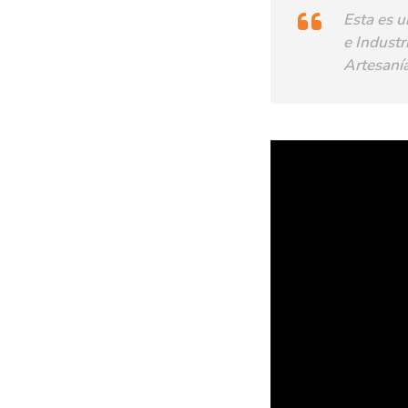
Esta es u
e Industr
Artesaní