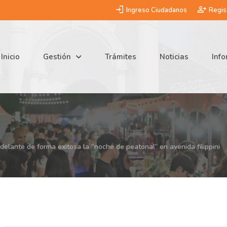
login
person_add
Ingreso Ciudadanos
Regis
Inicio
Gestión
Trámites
Noticias
Inf
adelante de forma exitosa la “noche de peatonal” en avenida filippini