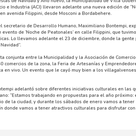
iestas de Navidad y Año nuevo, la Municipalidad de Villa Gober
io e Industria (ACI) llevaron adelante una nueva edición de “N
 en avenida Filippini, desde Mosconi a Bordabehere.
 el secretario de Desarrollo Humano, Maximiliano Bontempi, ex
e evento de ‘Noche de Peatonales’ en calle Filippini, que tuvi
ticas. Lo llevamos adelante el 23 de diciembre, donde la gente
 Navidad”.
ta conjunta entre la Municipalidad y la Asociación de Comercio
 comercios de la zona, la Feria de Artesanías y Emprendedor
a en vivo. Un evento que le cayó muy bien a los villagalvense
tempi adelantó sobre diferentes iniciativas culturales en las q
rano: “Estamos trabajando en propuestas para el año próximo:
io de la ciudad, y durante los sábados de enero vamos a tener 
n donde vamos a tener atractivos culturales para disfrutar con 