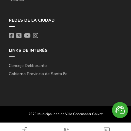
REDES DE LA CIUDAD
LINKS DE INTERÉS
Concejo Deliberante
Gobierno Provincia de Santa Fe
support_agent
¿Necesitás ayuda?
2026 Municipalidad de Villa Gobernador Gálvez
login
person_add
id_card