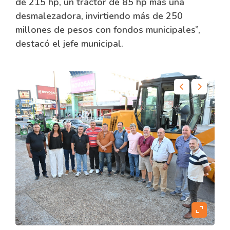
de 215 hp, un tractor de 85 hp más una
desmalezadora, invirtiendo más de 250
millones de pesos con fondos municipales”,
destacó el jefe municipal.
content
expand_content