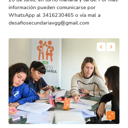
información pueden comunicarse por
WhatsApp al 3416230465 o vía mal a
desafiosecundariavgg@gmail.com
content
expand_content