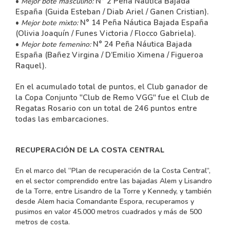
•
N° 2 Peña Náutica Bajada
Mejor bote masculino:
España (Guida Esteban / Diab Ariel / Ganen Cristian).
•
N° 14 Peña Náutica Bajada España
Mejor bote mixto:
(Olivia Joaquín / Funes Victoria / Flocco Gabriela).
•
N° 24 Peña Náutica Bajada
Mejor bote femenino:
España (Bañez Virgina / D’Emilio Ximena / Figueroa
Raquel).
En el acumulado total de puntos, el Club ganador de
la Copa Conjunto "Club de Remo VGG" fue el Club de
Regatas Rosario con un total de 246 puntos entre
todas las embarcaciones.
RECUPERACIÓN DE LA COSTA CENTRAL
En el marco del “Plan de recuperación de la Costa Central”,
en el sector comprendido entre las bajadas Alem y Lisandro
de la Torre, entre Lisandro de la Torre y Kennedy, y también
desde Alem hacia Comandante Espora, recuperamos y
pusimos en valor 45.000 metros cuadrados y más de 500
metros de costa.