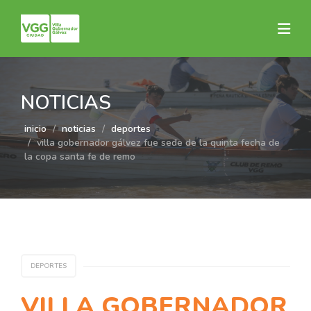
NOTICIAS
inicio
noticias
deportes
villa gobernador gálvez fue sede de la quinta fecha de
la copa santa fe de remo
DEPORTES
VILLA GOBERNADOR