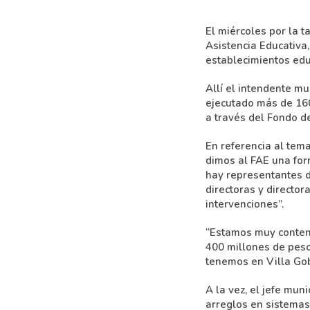
El miércoles por la t
Asistencia Educativa
establecimientos edu
Allí el intendente mu
ejecutado más de 160
a través del Fondo d
En referencia al tem
dimos al FAE una for
hay representantes de
directoras y director
intervenciones”.
“Estamos muy content
400 millones de peso
tenemos en Villa Gob
A la vez, el jefe mu
arreglos en sistemas 