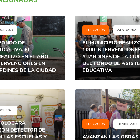
OCT, 2024
EDUCACIÓN
24 NOV, 2023
 FONDO DE
EL MUNICIPIO REALIZ
UCATIVA, EL
1000 INTERVENCIONE
REALIZÓ EN EL AÑO
Y JARDINES DE LA CI
TERVENCIONES EN
DEL FONDO DE ASIST
RDINES DE LA CIUDAD
EDUCATIVA
OCT, 2020
 COLOCARÁ
EDUCACIÓN
18 ABR, 2018
CON DETECTOR DE
N LAS ESCUELAS Y
AVANZAN LAS OBRAS 