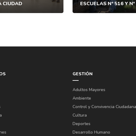
A CIUDAD
ESCUELAS N° 516 Y N°
OS
GESTIÓN
Adultos Mayores
Ambiente
s
Control y Convivencia Ciudadan
a
Cultura
Deportes
ones
Desarrollo Humano