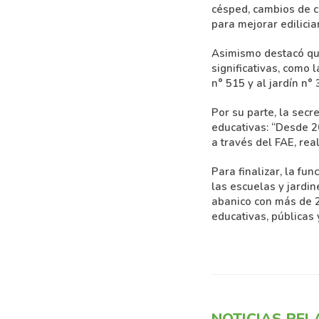
césped, cambios de ce
para mejorar edilici
Asimismo destacó qu
significativas, como 
n° 515 y al jardín n° 
Por su parte, la secr
educativas: “Desde 2
a través del FAE, rea
Para finalizar, la fu
las escuelas y jardin
abanico con más de 2
educativas, públicas 
NOTICIAS RE