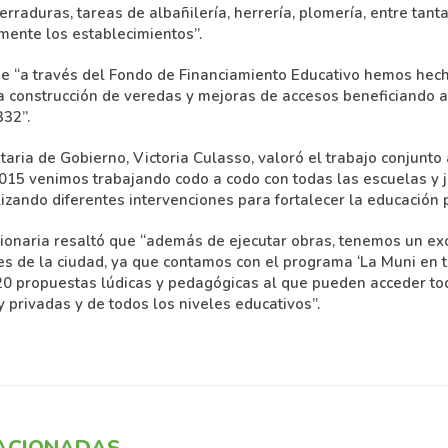
rraduras, tareas de albañilería, herrería, plomería, entre tant
amente los establecimientos”.
e “a través del Fondo de Financiamiento Educativo hemos hec
la construcción de veredas y mejoras de accesos beneficiando a
332”.
etaria de Gobierno, Victoria Culasso, valoró el trabajo conjunto 
015 venimos trabajando codo a codo con todas las escuelas y j
lizando diferentes intervenciones para fortalecer la educación p
ncionaria resaltó que “además de ejecutar obras, tenemos un ex
es de la ciudad, ya que contamos con el programa ‘La Muni en t
0 propuestas lúdicas y pedagógicas al que pueden acceder tod
y privadas y de todos los niveles educativos”.
LACIONADAS