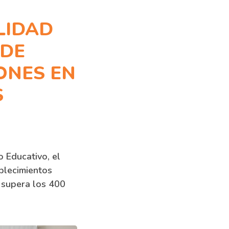
LIDAD
 DE
ONES EN
S
 Educativo, el
blecimientos
 supera los 400