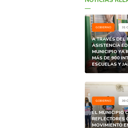
GOBIERNO
31 
A TRAVÉS DEL
ASISTENCIA ED
MUNICIPIO YA 
MÁS DE 900 IN
ESCUELAS Y JA
GOBIERNO
30 
EL MUNICIPIO
REFLECTORES 
MOVIMIENTO E