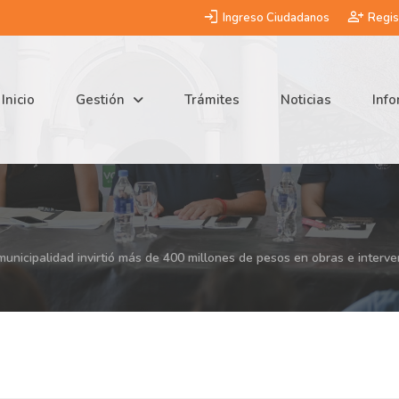
login
person_add
Ingreso Ciudadanos
Regis
Inicio
Gestión
Trámites
Noticias
Inf
 municipalidad invirtió más de 400 millones de pesos en obras e interv