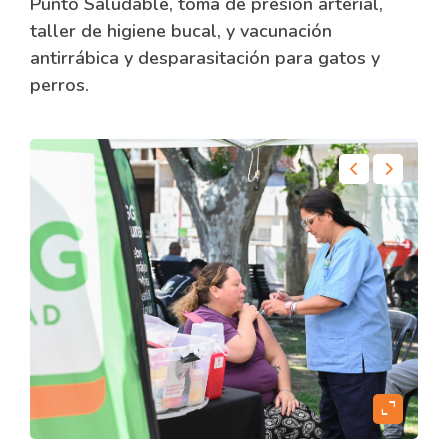
Punto Saludable, toma de presión arterial,
taller de higiene bucal, y vacunación
antirrábica y desparasitación para gatos y
perros.
content
expand_content