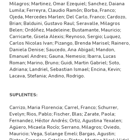
Milagros; Martinez, Omar Ezequiel; Sanchez, Daiana
Lumila; Ferreyra, Claudio Ramón; Borba, Franco;
Ojeda, Mercedes Marlen; Del Carlo, Franco; Cardozo,
Brian; Balduini, Gustavo Raul; Seravalle, Milagros
Belen; Ordóñez, Madeleine; Bustamante, Mauricio;
Carricarte, Gisela Alexis; Reynoso, Sergio; Luquez,
Carlos Nicolas Ivan; Pizango, Brenda Marisel; Rainero,
Daniela Denise; Saucedo, Ana Abigail; Mandon,
Emanuel Andres; Gauna, Nemesio; Ibarra, Lucas
Roman; Marino, Bruno; Guidi, Martin Gabriel; Soto,
Adriana; Landriel, Sebastian Ismael; Encina, Kevin;
Lacava, Stefania; Andino, Rodrigo.
SUPLENTES:
Carrizo, Maria Florencia; Carrel, Franco; Schurrer,
Evelyn; Rios, Pablo; Fischer, Blas; Zarate, Paola;
Fernandez, Héctor Andrés; Ortiz, Agustina Yexalen;
Agüero, Micaela Rocío; Serrano, Milagros; Oviedo,
Mauricio; Vega, Solange Emeli; Bargas, Agustin;