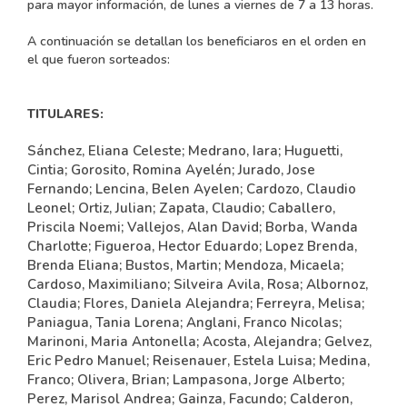
para mayor información, de lunes a viernes de 7 a 13 horas.
A continuación se detallan los beneficiaros en el orden en
el que fueron sorteados:
TITULARES:
Sánchez, Eliana Celeste; Medrano, Iara; Huguetti,
Cintia; Gorosito, Romina Ayelén; Jurado, Jose
Fernando; Lencina, Belen Ayelen; Cardozo, Claudio
Leonel; Ortiz, Julian; Zapata, Claudio; Caballero,
Priscila Noemi; Vallejos, Alan David; Borba, Wanda
Charlotte; Figueroa, Hector Eduardo; Lopez Brenda,
Brenda Eliana; Bustos, Martin; Mendoza, Micaela;
Cardoso, Maximiliano; Silveira Avila, Rosa; Albornoz,
Claudia; Flores, Daniela Alejandra; Ferreyra, Melisa;
Paniagua, Tania Lorena; Anglani, Franco Nicolas;
Marinoni, Maria Antonella; Acosta, Alejandra; Gelvez,
Eric Pedro Manuel; Reisenauer, Estela Luisa; Medina,
Franco; Olivera, Brian; Lampasona, Jorge Alberto;
Perez, Marisol Andrea; Gainza, Facundo; Calderon,