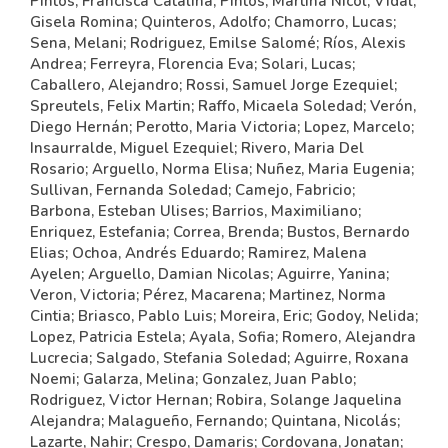
Pintos, Francisca Catalina; Pintos, Martina Nicol; Vidal,
Gisela Romina; Quinteros, Adolfo; Chamorro, Lucas;
Sena, Melani; Rodriguez, Emilse Salomé; Ríos, Alexis
Andrea; Ferreyra, Florencia Eva; Solari, Lucas;
Caballero, Alejandro; Rossi, Samuel Jorge Ezequiel;
Spreutels, Felix Martin; Raffo, Micaela Soledad; Verón,
Diego Hernán; Perotto, Maria Victoria; Lopez, Marcelo;
Insaurralde, Miguel Ezequiel; Rivero, Maria Del
Rosario; Arguello, Norma Elisa; Nuñez, Maria Eugenia;
Sullivan, Fernanda Soledad; Camejo, Fabricio;
Barbona, Esteban Ulises; Barrios, Maximiliano;
Enriquez, Estefania; Correa, Brenda; Bustos, Bernardo
Elias; Ochoa, Andrés Eduardo; Ramirez, Malena
Ayelen; Arguello, Damian Nicolas; Aguirre, Yanina;
Veron, Victoria; Pérez, Macarena; Martinez, Norma
Cintia; Briasco, Pablo Luis; Moreira, Eric; Godoy, Nelida;
Lopez, Patricia Estela; Ayala, Sofia; Romero, Alejandra
Lucrecia; Salgado, Stefania Soledad; Aguirre, Roxana
Noemi; Galarza, Melina; Gonzalez, Juan Pablo;
Rodriguez, Victor Hernan; Robira, Solange Jaquelina
Alejandra; Malagueño, Fernando; Quintana, Nicolás;
Lazarte, Nahir; Crespo, Damaris; Cordovana, Jonatan;