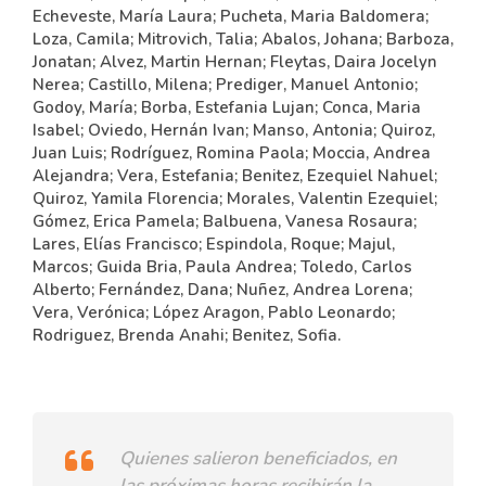
Echeveste, María Laura; Pucheta, Maria Baldomera;
Loza, Camila; Mitrovich, Talia; Abalos, Johana; Barboza,
Jonatan; Alvez, Martin Hernan; Fleytas, Daira Jocelyn
Nerea; Castillo, Milena; Prediger, Manuel Antonio;
Godoy, María; Borba, Estefania Lujan; Conca, Maria
Isabel; Oviedo, Hernán Ivan; Manso, Antonia; Quiroz,
Juan Luis; Rodríguez, Romina Paola; Moccia, Andrea
Alejandra; Vera, Estefania; Benitez, Ezequiel Nahuel;
Quiroz, Yamila Florencia; Morales, Valentin Ezequiel;
Gómez, Erica Pamela; Balbuena, Vanesa Rosaura;
Lares, Elías Francisco; Espindola, Roque; Majul,
Marcos; Guida Bria, Paula Andrea; Toledo, Carlos
Alberto; Fernández, Dana; Nuñez, Andrea Lorena;
Vera, Verónica; López Aragon, Pablo Leonardo;
Rodriguez, Brenda Anahi; Benitez, Sofia.
Quienes salieron beneficiados, en
las próximas horas recibirán la