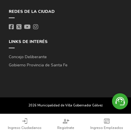
REDES DE LA CIUDAD
LINKS DE INTERÉS
Concejo Deliberante
Gobierno Provincia de Santa Fe
support_agent
2026 Municipalidad de Villa Gobernador Gálvez
login
person_add
id_card
Ingreso Ciudadanos
Registrate
Ingreso Empleados